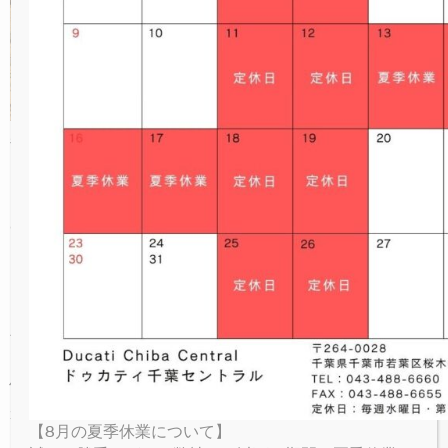
NEW
V4 LAMBORGHINI
ICON RIZOMA
MONSTER SENNA
V4 S SPORT
NEW
V4
パーキングプラザ
PANIGALE
NEW
NEW
V4 S GRAND TOUR
FULL THROTTLE
V4 SUPREME®
NEW
V4 S
オンラインストア
SUPERSPORT
NEW
NIGHTSHIFT
V4 TRICOLORE
V4 RALLY
V4 SP2
お問い合わせ
毎回ご好評頂いておりますオールレンタルモト
クロス、今年も開催致します！
NEW
1100 SPORT PRO
V4 PIKES PEAK
V4 R
いつもはご自身の愛車でツーリング等をお楽し
LIMITED SERIES
み頂くのがメインかと思いますが、たまには車
V4 SP2 30° ANNIVERSARIO 916
V4 RS
両もフィールドも変えて、オートバイのまた違
った遊びを体験しませんか？
RACING REPLICA 2023
車両もウェアも全て現地でレンタル出来るの
V4 SP2
で、本当に手ぶらで良いんです！
体一つで現地へ向かって、また体一つで帰って
来れる。これなら初めての方でも体験しやすい
【8月の夏季休業について】
ですよね♪