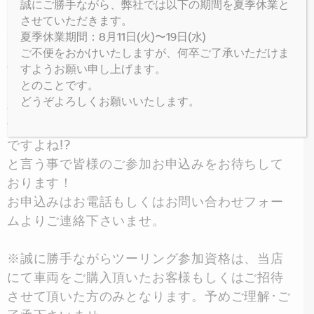
誠にご勝手ながら、弊社では以下の期間を夏季休業と
レンタル出来る車両も、小さいエントリーモデ
させていただきます。
ルからフルサイズまで幅広くご用意しているの
夏季休業期間：8月11日(火)〜19日(水)
で、ご自身のスキルに合わせてお選び頂けま
ご不便をおかけいたしますが、何卒ご了承いただけま
す！
すようお願い申し上げます。
とのことです。
どうぞよろしくお願いいたします。
初めての方はみんなと一緒なら参加しやすいで
すよ！経験済みの方は既にその楽しさをご存じ
ですよね!?
と言う事で皆様のご参加お申込みをお待ちして
おります！
お申込みはお電話もしくはお問い合わせフォー
ムよりご連絡下さいませ。
※誠に勝手ながらツーリング参加資格は、当店
にて車両をご購入頂いたお客様もしくはご招待
させて頂いた方のみとなります。予めご理解･ご