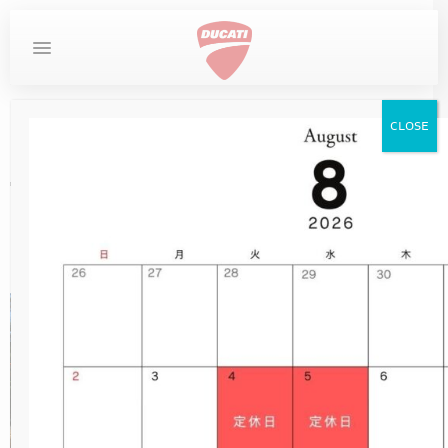
MYDUCATI
DESERTX
お問い合わせ
ホーム
ツーリング・イベント
CLOSE
DUCATI
DIAVEL
STREETFIGHTER
LIMITED SERIES
MULTISTRADA
SUPERSPORT
SCRAMBLER
MONSTER
PANIGALE
DESERTX
XDIAVEL
XDIAVEL
DIAVEL
手ぶらでモトクロスinし
SCRAMBLER
どき
XDIAVEL
NEW
DUCATI SPECIALE
DESERTX DISCOVERY
OVERVIEW
MONSTER
NEW
NEW
NEW
NEW
950
950
V4
V4
V2
V2
V2
在庫車
HYPERMOTARD
NEW
10TH ANNIVERSARY RIZOMA EDITION
DUCATI UNICA（英語サイト）
DIAVEL FOR BENTLEY
MONSTER +
NEW
NEW
NEW
DESERTX
950 SP
DARK
950 S
V2 S
V2 S
V2 S
サービス
MONSTER
NEW
V2 SUPERQUADRO FINAL EDITION
NEW
DESERTX RALLY
MONSTER SP
XDIAVEL S
950 RVE
NEW
NEW
ICON DARK
V4
V4
イベント
STREETFIGHTER
MONSTER 30° ANNIVERSARIO
V2 BAYLISS
698 MONO
NEW
NEW
ICON
V4 S
V4 S
ストア情報
MULTISTRADA