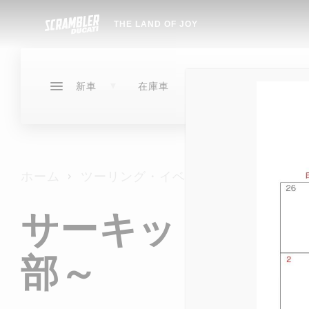
THE LAND OF JOY
サービ
イベン
新車
在庫車
ス
ト
ドゥカティメーカー保証
イベントアーカイブ
DESERTX
DUCATI
SCRAMBLER
在庫車
サービ
ドゥカティ延長保証プログラム
NEW
ホーム
ツーリング・イベント
DIAVEL
DUCATI FOR YOU
NEW
DESERTX
SCRAMBLER
サービス
イベント
ストア情報
NEW
タイヤ交換
サーキットde
OVER
XDIAVEL
DIAVEL
NEW
NEW
NEW
指定工場
XDIAVEL
EDIT
NEW
HYPERMOTARD
部～
EDIT
HYPERMOTARD
メンテナンスパッケージ
MON
NEW
NEW
V2 B
MONSTER
950
CR-1ガラスコーティング
NEW
MONSTER
STREETFIGHTER
NEW
NEW
MONS
NEW
NEW
NEW