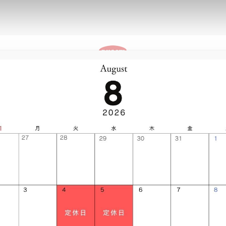
ストア情
パーキングプラ
報
ザ
CHIBA CENTRAL
ス
イベント
ストア情報
パーキングプラザ
V2
V2 S
V2
ツーリング～秋の
VIEW
V2 SUPERQUADRO FINAL
V2
V2 S
ION
10TH ANNIVERSARY RIZOMA
ION
STER
V2 S
V4
AYLISS
ICON DARK
TER +
DESERTX DISCOVERY
V4
V4
V4 S
V4