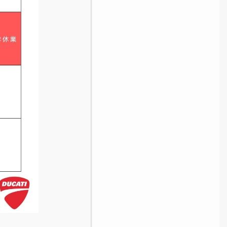
致しました！
ぼ終日ドライ
ベントを終
の開催や、
Cafe運
外にも楽し
(^^)
いた方、ど
き本当にあ