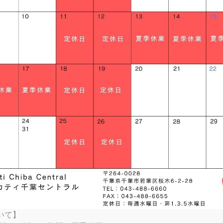
SP
TI SPECIALE
RTX
K
TER SP
 SPORT
V4 S
V4 S
EL FOR BENTLEY
RVE
S
ATI UNICA（英語サイト）
ーキットdeツーリング～秋の部～、無事に開催終了
 RIZOMA
RTX RALLY
VEL S
TER 30° ANNIVERSARIO
AMBORGHINI
 GRAND TOUR
4号の通過に伴い開催が心配されましたが、当日はほ
V4 TRICOLORE
MONO
FULL THROTTLE
ンにて特に大きな転倒やクラッシュも無く、楽しくイ
ALLY
MONSTER SENNA
V4 SUPREME®
ました！
TSHIFT
P2
V4 PIKES PEAK
P2 30° ANNIVERSARIO 916
のブリーフィング後に『BOSSのライディング講座』
 SPORT PRO
による『サスペンション調整体験』、軽食サービスの『
S
NG REPLICA 2023
デッサンする『イラストプレゼント』など、走行中以
画も盛りだくさんでした！
P2
頂いた皆様にも、お楽しみ頂けたご様子で良かったです♪
を見て、少しでもサーキット走行にご興味を持って頂
催時には一緒にご参加下さいませ！
加頂いた皆様におかれましては、運営へのご協力も頂
ました！(^O^)/
いて】