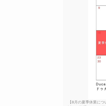
V4
950 
950
DUCA
MULTISTRADA
ICON
DESE
DAR
MONS
NEW
V4 S
STREETFIGHTER
NEW
PANIGALE
DIAV
950 
950 
DUC
毎年恒例のサ
ICON
SUPERSPORT
DESE
XDIA
MONS
V4 L
V4 S
大型の台風2
NEW
MULTISTRADA
698 
NEW
コンディショ
NEW
NEW
V4 R
V4 R
える事が出来
PANIGALE
NIGH
V4 S
NEW
V4 S
今回は走行前
SUPERSPORT
1100
終日スタッフ
V4 R
RACI
営』、愛車を
んで頂ける企
V4 S
実際にご参加
LIMITED SERIES
こちらの画像
うぞ次回の開
また今回ご参
りがとうござい
【8月の夏季休業につ