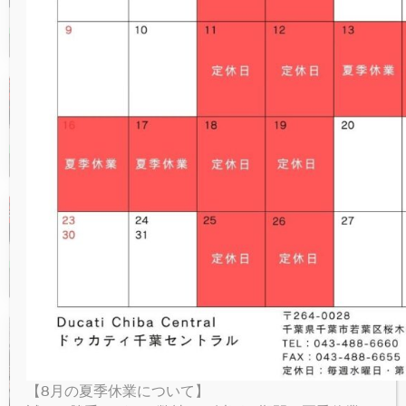
NEW
V4 LAMBORGHINI
ICON RIZOMA
MONSTER SENNA
V4 S SPORT
NEW
V4
パーキングプラザ
現金販売価格：￥1,230,000-
PANIGALE
NEW
NEW
V4 S GRAND TOUR
FULL THROTTLE
V4 SUPREME®
NEW
V4 S
オンラインストア
SUPERSPORT
NEW
NIGHTSHIFT
V4 TRICOLORE
V4 RALLY
V4 SP2
【即納】 Streetfighter V4 S
お問い合わせ
現金販売価格：￥3,320,000-
NEW
1100 SPORT PRO
V4 PIKES PEAK
V4 R
LIMITED SERIES
V4 SP2 30° ANNIVERSARIO 916
V4 RS
【即納】 Monster＋
現金販売価格：￥1,690,000-
RACING REPLICA 2023
V4 SP2
【SOLD OUT】Monster 1200
S Black on Black
【8月の夏季休業について】
現金販売価格：￥【SOLD