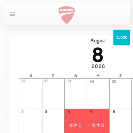
MYDUCATI
DESERTX
お問い合わせ
ホーム
DUCATI
CLOSE
DUCATI
DIAVEL
STREETFIGHTER
LIMITED SERIES
MULTISTRADA
SUPERSPORT
SCRAMBLER
MONSTER
PANIGALE
DESERTX
XDIAVEL
XDIAVEL
DIAVEL
DUCATI
SCRAMBLER
XDIAVEL
NEW
DUCATI SPECIALE
DESERTX DISCOVERY
OVERVIEW
MONSTER
NEW
NEW
NEW
NEW
950
950
V4
V4
V2
V2
V2
在庫車
HYPERMOTARD
NEW
10TH ANNIVERSARY RIZOMA EDITION
DUCATI UNICA（英語サイト）
DIAVEL FOR BENTLEY
MONSTER +
NEW
NEW
NEW
DESERTX
950 SP
DARK
950 S
V2 S
V2 S
V2 S
【即納】 Panigale V4 S Sport
サービス
パッケージと0.9％特別低金利
MONSTER
現金販売価格：￥4,270,000-
NEW
V2 SUPERQUADRO FINAL EDITION
NEW
DESERTX RALLY
MONSTER SP
XDIAVEL S
950 RVE
NEW
NEW
ICON DARK
V4
V4
イベント
STREETFIGHTER
MONSTER 30° ANNIVERSARIO
V2 BAYLISS
698 MONO
NEW
NEW
ICON
V4 S
V4 S
ストア情報
【即納】Scrambler Icon Dark
MULTISTRADA