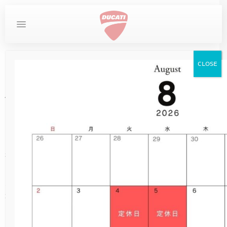
MYDUCATI
DESERTX
お問い合わせ
ホーム
商品
CLOSE
DUCATI
DIAVEL
STREETFIGHTER
LIMITED SERIES
MULTISTRADA
SUPERSPORT
SCRAMBLER
MONSTER
PANIGALE
DESERTX
XDIAVEL
XDIAVEL
DIAVEL
パワーテーパーハンドル
SCRAMBLER
Ⅱ
XDIAVEL
NEW
DUCATI SPECIALE
DESERTX DISCOVERY
OVERVIEW
MONSTER
NEW
NEW
NEW
NEW
950
950
V4
V4
V2
V2
V2
在庫車
HYPERMOTARD
NEW
10TH ANNIVERSARY RIZOMA EDITION
DUCATI UNICA（英語サイト）
DIAVEL FOR BENTLEY
MONSTER +
NEW
NEW
NEW
DESERTX
950 SP
DARK
950 S
V2 S
V2 S
V2 S
サービス
従来より定評ある当社オリジナルパーツのパワ
ーテパーハンドルが新しくなりました。
MONSTER
NEW
V2 SUPERQUADRO FINAL EDITION
NEW
DESERTX RALLY
MONSTER SP
XDIAVEL S
950 RVE
NEW
NEW
ICON DARK
V4
V4
イベント
ポジションはそのままにノーマルバーエンドや
社外バーエンドが取り付け可能
STREETFIGHTER
MONSTER 30° ANNIVERSARIO
V2 BAYLISS
698 MONO
NEW
NEW
ICON
V4 S
V4 S
カラーはシルバー・シャンパンゴールド・ブラ
ストア情報
ックからお選びいただけます。
MULTISTRADA