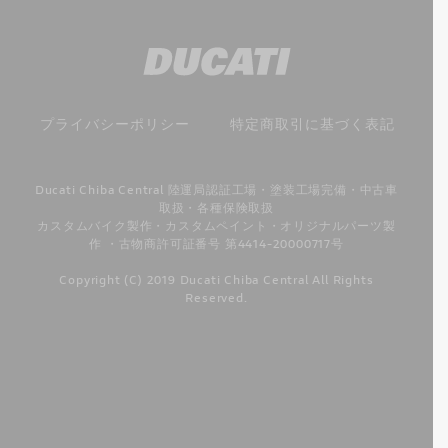
プライバシーポリシー
特定商取引に基づく表記
Ducati Chiba Central 陸運局認証工場・塗装工場完備・中古車
取扱・各種保険取扱
カスタムバイク製作・カスタムペイント・オリジナルパーツ製
作 ・古物商許可証番号 第4414-20000717号
Copyright (C) 2019 Ducati Chiba Central All Rights
Reserved.