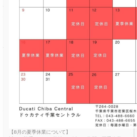
NEW
V4 LAMBORGHINI
ICON RIZOMA
MONSTER SENNA
V4 S SPORT
NEW
V4
使用するには穴あけ加工が必要となりますが、
パーキングプラザ
穴あけ加工により様々な車両に使用することが
PANIGALE
NEW
NEW
V4 S GRAND TOUR
FULL THROTTLE
V4 SUPREME®
NEW
V4 S
できます。
オンラインストア
Monster1100EVO・Monster796・
SUPERSPORT
NEW
NIGHTSHIFT
V4 TRICOLORE
V4 RALLY
V4 SP2
STREETFIGHTERシリーズ・M1200シリーズ・
お問い合わせ
他テーパーハンドル使用車両に装着可能です。
NEW
1100 SPORT PRO
V4 PIKES PEAK
V4 R
LIMITED SERIES
V4 SP2 30° ANNIVERSARIO 916
V4 RS
Facebook
RACING REPLICA 2023
V4 SP2
Googlemap
【8月の夏季休業について】