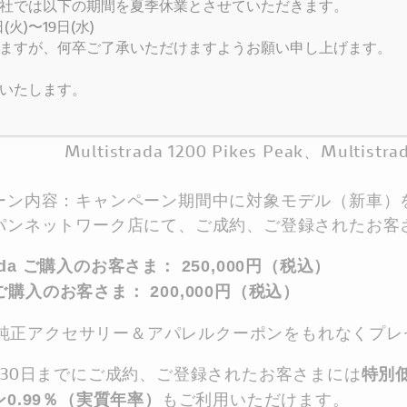
社では以下の期間を夏季休業とさせていただきます。
火)〜19日(水)
： 2018年4月25日（水）～7月31日（火）
ますが、何卒ご了承いただけますようお願い申し上げます。
デル名：XDiavel、XDiavel S（ボディカラー・ホ
いたします。
trada 950、Multistrada1200、Multis
trada 1200 Pikes Peak、Multistrada
ーン内容：キャンペーン期間中に対象モデル（新車）
パンネットワーク店にて、ご成約、ご登録されたお客
trada ご購入のお客さま： 250,000円（税込）
l ご購入のお客さま： 200,000円（税込）
ati純正アクセサリー＆アパレルクーポンをもれなくプ
月30日までにご成約、ご登録されたお客さまには
特別
もご利用いただけます。
0.99％（実質年率）