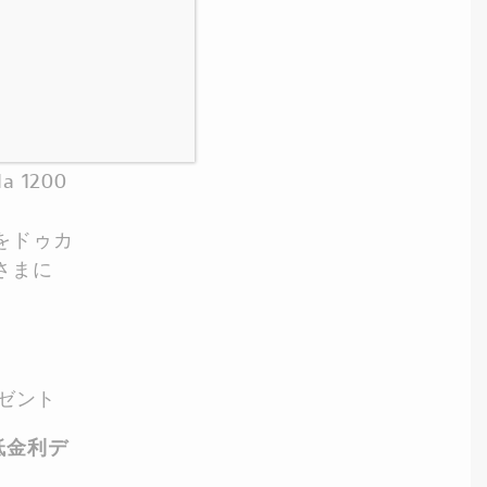
ワイトを
trada
 1200
をドゥカ
さまに
レゼント
低金利デ