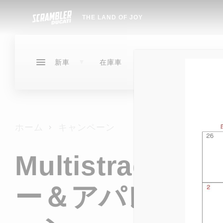
THE LAND OF JOY
サービ
イベン
新車
在庫車
ス
ト
ドゥカティメーカー保証
イベントアーカイブ
DESERTX
DUCATI
SCRAMBLER
在庫車
サービ
ドゥカティ延長保証プログラム
NEW
ホーム
キャンペーン
DIAVEL
DUCATI FOR YOU
NEW
DESERTX
SCRAMBLER
サービス
イベント
ストア情報
NEW
タイヤ交換
Multistrada 
OVER
XDIAVEL
DIAVEL
NEW
NEW
NEW
指定工場
XDIAVEL
EDIT
NEW
HYPERMOTARD
ー＆アパレルプ
EDIT
HYPERMOTARD
メンテナンスパッケージ
MON
NEW
NEW
V2 B
MONSTER
950
CR-1ガラスコーティング
NEW
MONSTER
STREETFIGHTER
NEW
NEW
MONS
NEW
NEW
NEW