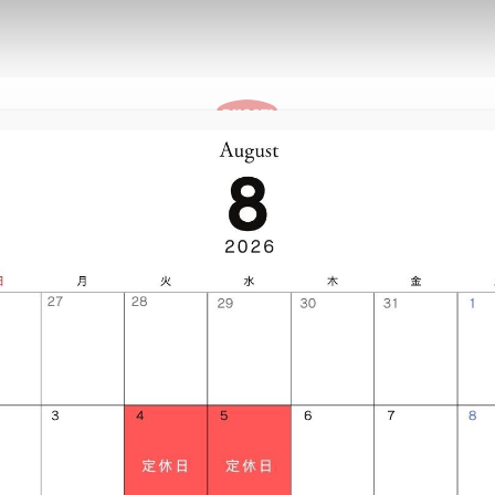
ストア情
パーキングプラ
報
ザ
CHIBA CENTRAL
ス
イベント
ストア情報
パーキングプラザ
V2
V2 S
V2
XDiavel アクセサリ
VIEW
V2 SUPERQUADRO FINAL
V2
V2 S
ION
10TH ANNIVERSARY RIZOMA
レゼントキャンペ
ION
STER
V2 S
V4
AYLISS
ICON DARK
TER +
DESERTX DISCOVERY
V4
V4
V4 S
V4