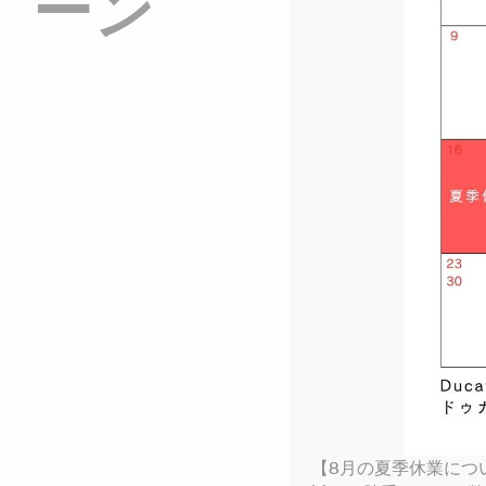
ーン
V4
950 
950
DUCA
MULTISTRADA
ICON
DESE
DAR
MONS
NEW
V4 S
STREETFIGHTER
NEW
PANIGALE
DIAV
950 
950 
DUC
ICON
SUPERSPORT
DESE
XDIA
MONS
V4 L
V4 S
NEW
MULTISTRADA
698 
NEW
NEW
NEW
V4 R
V4 R
PANIGALE
NIGH
V4 S
NEW
V4 S
SUPERSPORT
1100
V4 R
RACI
V4 S
LIMITED SERIES
【8月の夏季休業につ
Multis