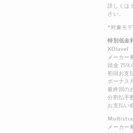
詳しくは
さい。
*対象モ
特別低金
XDiave
メーカー希
頭金 759
初回お支払額
ボーナス月
最終回のお
分割払手数
お支払い総
Multist
メーカー希