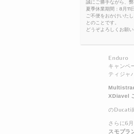
誠にご勝手ながら、弊
夏季休業期間：8月11日(
実施期間
ご不便をおかけいたし
対象車両モ
とのことです。
除く）
どうぞよろしくお願い
Multis
1200S、
Multis
Enduro
キャンペ
ティジャ
Multis
XDiave
のDuc
さらに6
スモプラン