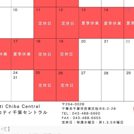
SP
TI SPECIALE
RTX
K
TER SP
 SPORT
V4 S
V4 S
EL FOR BENTLEY
RVE
S
ATI UNICA（英語サイト）
 RIZOMA
RTX RALLY
VEL S
TER 30° ANNIVERSARIO
AMBORGHINI
 GRAND TOUR
V4 TRICOLORE
MONO
FULL THROTTLE
ALLY
MONSTER SENNA
V4 SUPREME®
TSHIFT
P2
V4 PIKES PEAK
P2 30° ANNIVERSARIO 916
 SPORT PRO
S
NG REPLICA 2023
P2
いて】
trada XDiavel アクセサリー＆アパレルプレゼントキ