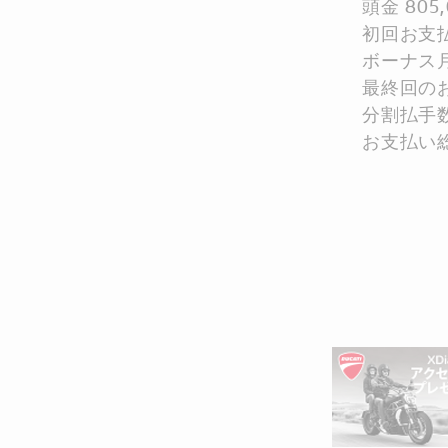
頭金 805
初回お支払額
ボーナス月
最終回のお
分割払手数
お支払い総